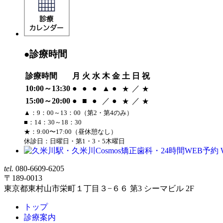
●診療時間
診療時間
月
火
水
木
金
土
日
祝
10:00～13:30
●
●
●
▲
●
／
★
★
15:00～20:00
●
■
●
／
●
／
★
★
▲：9：00～13：00（第2・第4のみ）
■：14：30～18：30
★：9:00〜17:00（昼休憩なし）
休診日：日曜日・第1・3・5木曜日
tel.
080-6609-6205
〒189-0013
東京都東村山市栄町１丁目３−６６ 第3 シーマビル 2F
トップ
診療案内