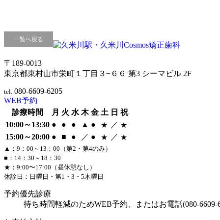
一覧へ戻る
〒189-0013
東京都東村山市栄町１丁目３−６６ 第3 シーマビル 2F
080-6609-6205
tel.
WEB予約
診療時間
月
火
水
木
金
土
日
祝
10:00～13:30
●
●
●
▲
●
／
★
★
15:00～20:00
●
■
●
／
●
／
★
★
▲：9：00～13：00（第2・第4のみ）
■：14：30～18：30
★：9:00〜17:00（昼休憩なし）
休診日：日曜日・第1・3・5木曜日
予約優先診療
待ち時間軽減のためWEB予約、またはお電話(
080-6609-