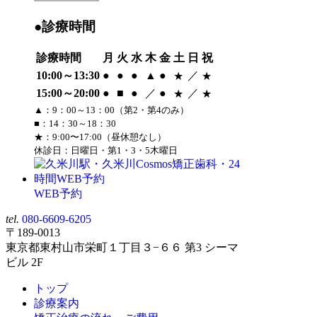
●診療時間
診療時間
月
火
水
木
金
土
日
祝
10:00～13:30
●
●
●
▲
●
／
★
★
15:00～20:00
●
■
●
／
●
／
★
★
▲：9：00～13：00（第2・第4のみ）
■：14：30～18：30
★：9:00〜17:00（昼休憩なし）
休診日：日曜日・第1・3・5木曜日
WEB予約
tel.
080-6609-6205
〒189-0013
東京都東村山市栄町１丁目３−６６ 第3 シーマ
ビル 2F
トップ
診療案内