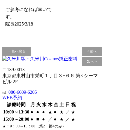
ご参考になれば幸いで
す。
院長2025/3/18
一覧へ戻る
< 前へ
次へ >
〒189-0013
東京都東村山市栄町１丁目３−６６ 第3 シーマ
ビル 2F
080-6609-6205
tel.
WEB予約
診療時間
月
火
水
木
金
土
日
祝
10:00～13:30
●
●
●
▲
●
／
★
★
15:00～20:00
●
■
●
／
●
／
★
★
▲：9：00～13：00（第2・第4のみ）