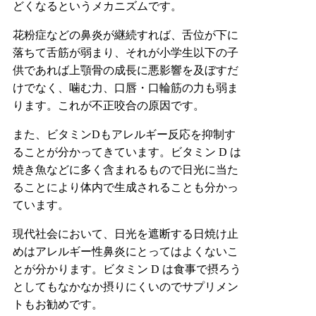
どくなるというメカニズムです。
花粉症などの鼻炎が継続すれば、舌位が下に
落ちて舌筋が弱まり、それが小学生以下の子
供であれば上顎骨の成長に悪影響を及ぼすだ
けでなく、噛む力、口唇・口輪筋の力も弱ま
ります。これが不正咬合の原因です。
また、ビタミンDもアレルギー反応を抑制す
ることが分かってきています。ビタミン D は
焼き魚などに多く含まれるもので日光に当た
ることにより体内で生成されることも分かっ
ています。
現代社会において、日光を遮断する日焼け止
めはアレルギー性鼻炎にとってはよくないこ
とが分かります。ビタミン D は食事で摂ろう
としてもなかなか摂りにくいのでサプリメン
トもお勧めです。