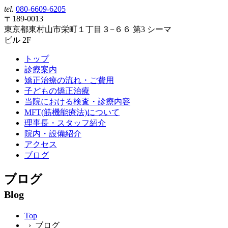
tel.
080-6609-6205
〒189-0013
東京都東村山市栄町１丁目３−６６ 第3 シーマ
ビル 2F
トップ
診療案内
矯正治療の流れ・ご費用
子どもの矯正治療
当院における検査・診療内容
MFT(筋機能療法)について
理事長・スタッフ紹介
院内・設備紹介
アクセス
ブログ
ブログ
Blog
Top
› ブログ