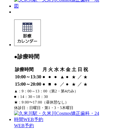
●診療時間
診療時間
月
火
水
木
金
土
日
祝
10:00～13:30
●
●
●
▲
●
／
★
★
15:00～20:00
●
■
●
／
●
／
★
★
▲：9：00～13：00（第2・第4のみ）
■：14：30～18：30
★：9:00〜17:00（昼休憩なし）
休診日：日曜日・第1・3・5木曜日
WEB予約