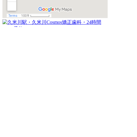
トップ
診療案内
矯正治療の流れ・ご費用
子どもの矯正治療
当院における検査・診療内容
MFT(筋機能療法)について
理事長・スタッフ紹介
院内・設備紹介
アクセス
ブログ