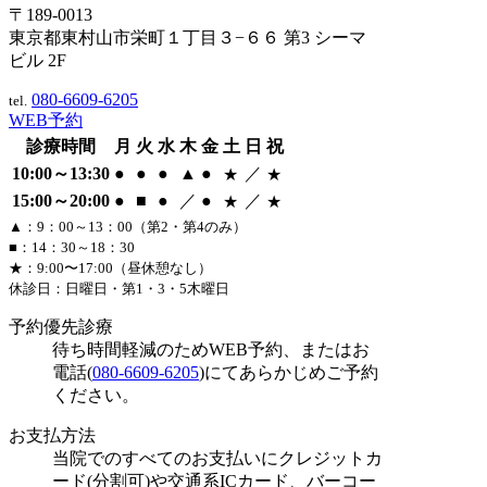
〒189-0013
東京都東村山市栄町１丁目３−６６ 第3 シーマ
ビル 2F
080-6609-6205
tel.
WEB予約
診療時間
月
火
水
木
金
土
日
祝
10:00～13:30
●
●
●
▲
●
／
★
★
15:00～20:00
●
■
●
／
●
／
★
★
▲：9：00～13：00（第2・第4のみ）
■：14：30～18：30
★：9:00〜17:00（昼休憩なし）
休診日：日曜日・第1・3・5木曜日
予約優先診療
待ち時間軽減のためWEB予約、またはお
電話(
080-6609-6205
)にてあらかじめご予約
ください。
お支払方法
当院でのすべてのお支払いにクレジットカ
ード(分割可)や交通系ICカード、バーコー