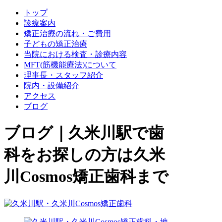
トップ
診療案内
矯正治療の流れ・ご費用
子どもの矯正治療
当院における検査・診療内容
MFT(筋機能療法)について
理事長・スタッフ紹介
院内・設備紹介
アクセス
ブログ
ブログ｜久米川駅で歯
科をお探しの方は久米
川Cosmos矯正歯科まで