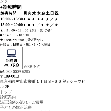
●診療時間
診療時間
月
火
水
木
金
土
日
祝
10:00～13:30
●
●
●
▲
●
／
★
★
15:00～20:00
●
■
●
／
●
／
★
★
▲：9：00～13：00（第2・第4のみ）
■：14：30～18：30
★：9:00〜17:00（昼休憩なし）
休診日：日曜日・第1・3・5木曜日
WEB予約
tel.
080-6609-6205
〒189-0013
東京都東村山市栄町１丁目３−６６ 第3 シーマビ
ル 2F
トップ
診療案内
矯正治療の流れ・ご費用
子どもの矯正治療