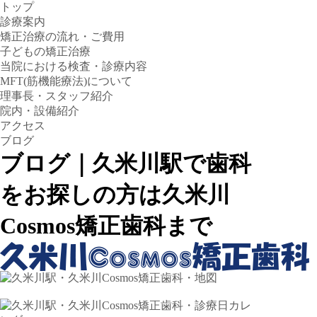
トップ
診療案内
矯正治療の流れ・ご費用
子どもの矯正治療
当院における検査・診療内容
MFT(筋機能療法)について
理事長・スタッフ紹介
院内・設備紹介
アクセス
ブログ
ブログ｜久米川駅で歯科
をお探しの方は久米川
Cosmos矯正歯科まで