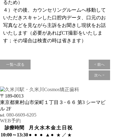
るため）
４）その後、カウンセリングルームへ移動して
いただきスキャンした口腔内データ、口元のお
写真などを見ながら主訴をお聞きし現状をお話
いたします（必要があればCT撮影をいたしま
す；その場合は検査の時は省きます）
一覧へ戻る
< 前へ
次へ >
〒189-0013
東京都東村山市栄町１丁目３−６６ 第3 シーマビ
ル 2F
080-6609-6205
tel.
WEB予約
診療時間
月
火
水
木
金
土
日
祝
10:00～13:30
●
●
●
▲
●
／
★
★